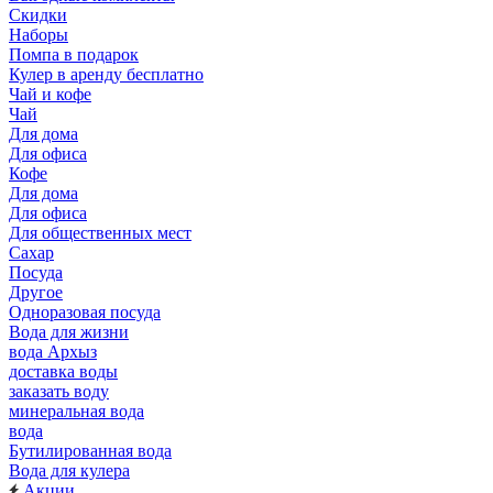
Скидки
Наборы
Помпа в подарок
Кулер в аренду бесплатно
Чай и кофе
Чай
Для дома
Для офиса
Кофе
Для дома
Для офиса
Для общественных мест
Сахар
Посуда
Другое
Одноразовая посуда
Вода для жизни
вода Архыз
доставка воды
заказать воду
минеральная вода
вода
Бутилированная вода
Вода для кулера
Акции