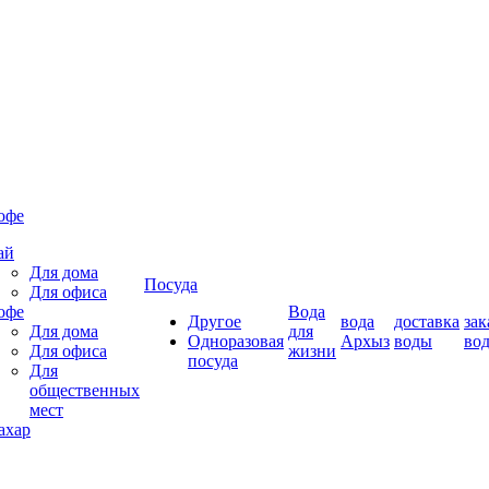
офе
ай
Для дома
Посуда
Для офиса
офе
Вода
Другое
вода
доставка
зак
Для дома
для
Одноразовая
Архыз
воды
во
Для офиса
жизни
посуда
Для
общественных
мест
ахар