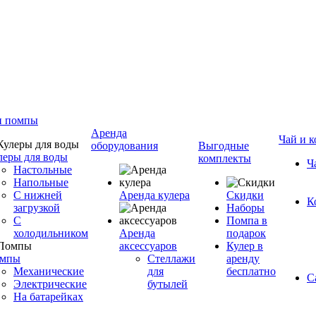
и помпы
Аренда
Чай и к
оборудования
Выгодные
леры для воды
комплекты
Ч
Настольные
Напольные
С нижней
Аренда кулера
Скидки
К
загрузкой
Наборы
С
Помпа в
холодильником
Аренда
подарок
аксессуаров
Кулер в
мпы
Стеллажи
аренду
Механические
для
бесплатно
С
Электрические
бутылей
На батарейках