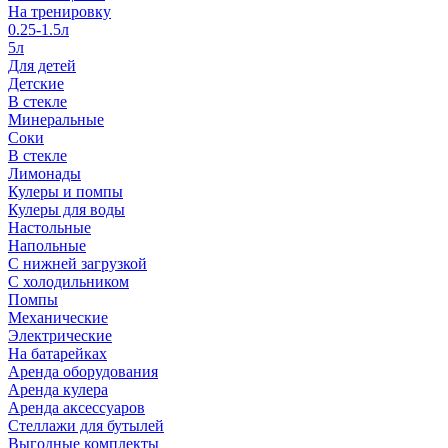
На тренировку
0.25-1.5л
5л
Для детей
Детские
В стекле
Минеральные
Соки
В стекле
Лимонады
Кулеры и помпы
Кулеры для воды
Настольные
Напольные
С нижней загрузкой
С холодильником
Помпы
Механические
Электрические
На батарейках
Аренда оборудования
Аренда кулера
Аренда аксессуаров
Стеллажи для бутылей
Выгодные комплекты