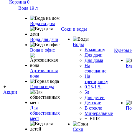
Корзина
0
Вода 19 л
Вода на дом
Соки и воды
Вода для дачи
Воды
В машину
Вода в офис
Кулеры 
Для дачи
Для дома
На
Ку
Артезианская
совещание
вода
На
тренировку
Горная вода
0.25-1.5л
Акции
5л
Для детей
Детские
Для
В стекле
По
общественных
Минеральные
мест
+ ЕЩЕ
Соки