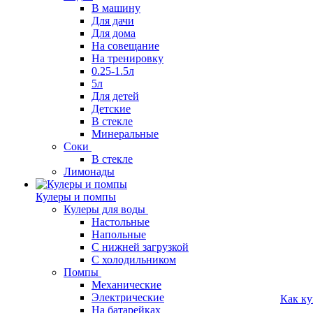
В машину
Для дачи
Для дома
На совещание
На тренировку
0.25-1.5л
5л
Для детей
Детские
В стекле
Минеральные
Соки
В стекле
Лимонады
Кулеры и помпы
Кулеры для воды
Настольные
Напольные
С нижней загрузкой
С холодильником
Помпы
Механические
Электрические
Как ку
На батарейках