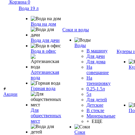
Корзина
0
Вода 19 л
Вода на дом
Соки и воды
Вода для дачи
Воды
В машину
Вода в офис
Кулеры 
Для дачи
Для дома
На
Ку
Артезианская
совещание
вода
На
тренировку
Горная вода
0.25-1.5л
Акции
5л
Для детей
Детские
Для
В стекле
По
общественных
Минеральные
мест
+ ЕЩЕ
Соки