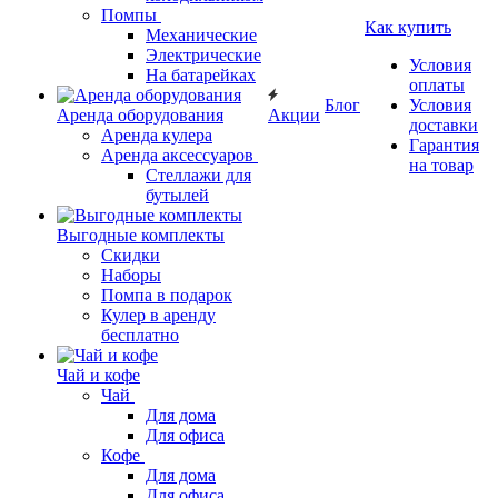
Помпы
Как купить
Механические
Электрические
Условия
На батарейках
оплаты
Блог
Условия
Аренда оборудования
Акции
доставки
Аренда кулера
Гарантия
Аренда аксессуаров
на товар
Стеллажи для
бутылей
Выгодные комплекты
Скидки
Наборы
Помпа в подарок
Кулер в аренду
бесплатно
Чай и кофе
Чай
Для дома
Для офиса
Кофе
Для дома
Для офиса