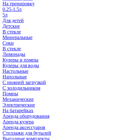
На тренировку
0.25-1.5л
5л
Для детей
Детские
В стекле
Минеральные
Соки
В стекле
Лимонады
Кулеры и помпы
Кулеры для воды
Настольные
Напольные
С нижней загрузкой
С холодильником
Помпы
Механические
Электрические
На батарейках
Аренда оборудования
Аренда кулера
Аренда аксессуаров
Стеллажи для бутылей
Выгодные комплекты