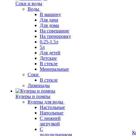
Соки и воды
Воды
В машину
Для дачи
Для дома
На совещание
На тренировку
0.25-1.5л
5л
Для детей
Детские
В стекле
Минеральные
Соки
В стекле
Лимонады
Кулеры и помпы
Кулеры для воды
Настольные
Напольные
С нижней
загрузкой
С
К
холодильником