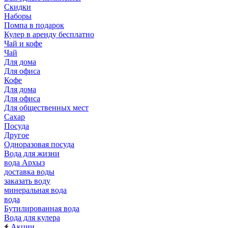
Скидки
Наборы
Помпа в подарок
Кулер в аренду бесплатно
Чай и кофе
Чай
Для дома
Для офиса
Кофе
Для дома
Для офиса
Для общественных мест
Сахар
Посуда
Другое
Одноразовая посуда
Вода для жизни
вода Архыз
доставка воды
заказать воду
минеральная вода
вода
Бутилированная вода
Вода для кулера
Акции