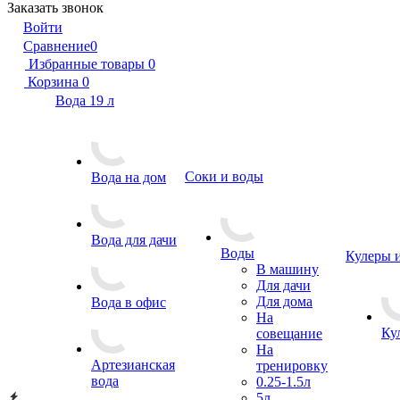
Заказать звонок
Войти
Сравнение
0
Избранные товары
0
Корзина
0
Вода 19 л
Соки и воды
Вода на дом
Вода для дачи
Воды
Кулеры 
В машину
Для дачи
Для дома
Вода в офис
На
Ку
совещание
На
Артезианская
тренировку
вода
0.25-1.5л
5л