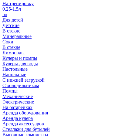
На тренировку
0.25-1.5л
5л
Для детей
Детские
В стекле
Минеральные
Соки
В стекле
Лимонады
Кулеры и помпы
Кулеры для воды
Настольные
Напольные
С нижней загрузкой
С холодильником
Помпы
Механические
Электрические
На батарейках
Аренда оборудования
Аренда кулера
Аренда аксессуаров
Стеллажи для бутылей
Выгодные комплекты