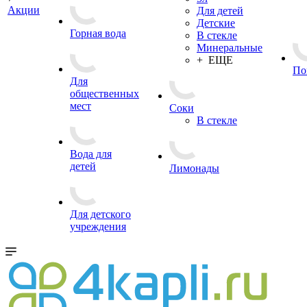
Акции
Для детей
Детские
Горная вода
В стекле
Минеральные
+ ЕЩЕ
По
Для
общественных
мест
Соки
В стекле
Вода для
детей
Лимонады
Для детского
учреждения