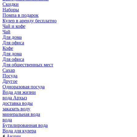
Скидки
Наборы
Помпа в подарок
Кулер в аренду бесплатно
Чай и кофе
Чай
Для дома
Для офиса
Кофе
Для дома
Для офиса
Для общественных мест
Сахар
Посуда
Другое
Одноразовая посуда
Вода для жизни
вода Архыз
доставка воды
заказать воду
минеральная вода
вода
Бутилированная вода
Вода для кулера
Акции