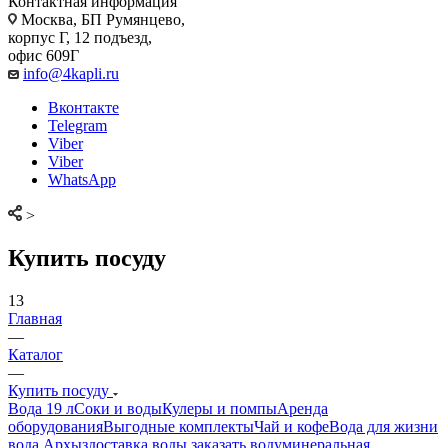
Контактная информация
Москва, БП Румянцево,
корпус Г, 12 подъезд,
офис 609Г
info@4kapli.ru
Вконтакте
Telegram
Viber
Viber
WhatsApp
>
Купить посуду
13
Главная
—
Каталог
—
Купить посуду
Вода 19 л
Соки и воды
Кулеры и помпы
Аренда
оборудования
Выгодные комплекты
Чай и кофе
Вода для жизни
вода Архыз
доставка воды
заказать воду
минеральная