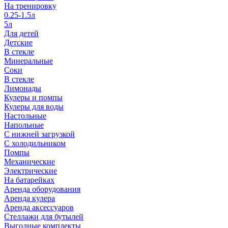
На тренировку
0.25-1.5л
5л
Для детей
Детские
В стекле
Минеральные
Соки
В стекле
Лимонады
Кулеры и помпы
Кулеры для воды
Настольные
Напольные
С нижней загрузкой
С холодильником
Помпы
Механические
Электрические
На батарейках
Аренда оборудования
Аренда кулера
Аренда аксессуаров
Стеллажи для бутылей
Выгодные комплекты