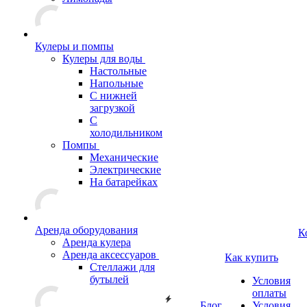
Кулеры и помпы
Кулеры для воды
Настольные
Напольные
С нижней
загрузкой
С
холодильником
Помпы
Механические
Электрические
На батарейках
Аренда оборудования
К
Аренда кулера
Аренда аксессуаров
Как купить
Стеллажи для
бутылей
Условия
оплаты
Блог
Условия