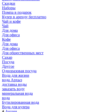
Скидки
Наборы
Помпа в подарок
Кулер в аренду бесплатно
Чай и кофе
Чай
Для дома
Для офиса
Кофе
Для дома
Для офиса
Для общественных мест
Сахар
Посуда
Другое
Одноразовая посуда
Вода для жизни
вода Архыз
доставка воды
заказать воду
минеральная вода
вода
Бутилированная вода
Вода для кулера
Акции