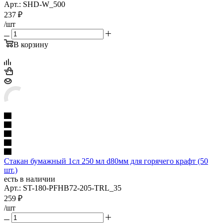
Арт.: SHD-W_500
237
₽
/шт
В корзину
Стакан бумажный 1сл 250 мл d80мм для горячего крафт (50
шт.)
есть в наличии
Арт.: ST-180-PFHB72-205-TRL_35
259
₽
/шт