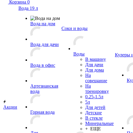
Корзина
0
Вода 19 л
Вода на дом
Соки и воды
Вода для дачи
Воды
Кулеры 
В машину
Для дачи
Вода в офис
Для дома
На
Ку
совещание
Артезианская
На
вода
тренировку
0.25-1.5л
5л
Акции
Для детей
Горная вода
Детские
В стекле
Минеральные
+ ЕЩЕ
Для