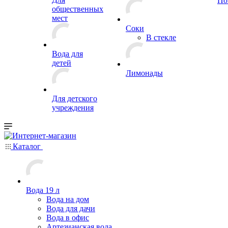
По
общественных
мест
Соки
В стекле
Вода для
детей
Лимонады
Для детского
учреждения
Каталог
Вода 19 л
Вода на дом
Вода для дачи
Вода в офис
Артезианская вода