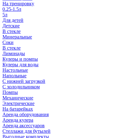
На тренировку
0.25-1.5л
5л
Для детей
Детские
В стекле
Минеральные
Соки
В стекле
Лимонады
Кулеры и помпы
Кулеры для воды
Настольные
Напольные
С нижней загрузкой
С холодильником
Помпы
Механические
Электрические
На батарейках
Аренда оборудования
Аренда кулера
Аренда аксессуаров
Стеллажи для бутылей
Выгодные комплекты