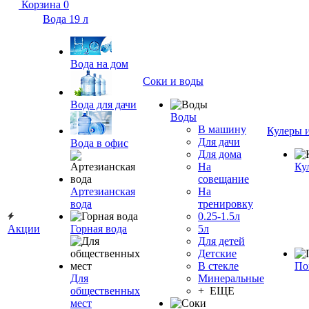
Корзина
0
Вода 19 л
Вода на дом
Соки и воды
Вода для дачи
Воды
В машину
Кулеры 
Для дачи
Вода в офис
Для дома
На
Ку
совещание
Артезианская
На
вода
тренировку
0.25-1.5л
Акции
Горная вода
5л
Для детей
Детские
В стекле
По
Для
Минеральные
общественных
+ ЕЩЕ
мест