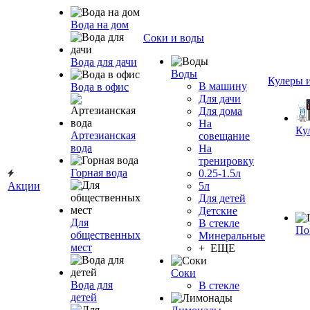
Вода на дом
Соки и воды
Вода для дачи
Воды
Кулеры 
В машину
Вода в офис
Для дачи
Для дома
На
Ку
Артезианская
совещание
вода
На
тренировку
Горная вода
0.25-1.5л
Акции
5л
Для детей
Детские
Для
В стекле
По
общественных
Минеральные
мест
+ ЕЩЕ
Соки
Вода для
В стекле
детей