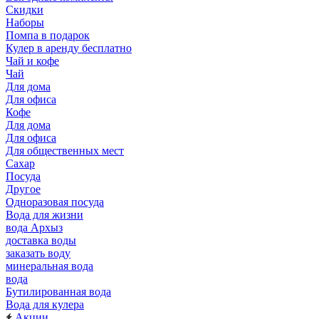
Скидки
Наборы
Помпа в подарок
Кулер в аренду бесплатно
Чай и кофе
Чай
Для дома
Для офиса
Кофе
Для дома
Для офиса
Для общественных мест
Сахар
Посуда
Другое
Одноразовая посуда
Вода для жизни
вода Архыз
доставка воды
заказать воду
минеральная вода
вода
Бутилированная вода
Вода для кулера
Акции