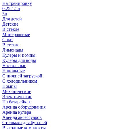
На тренировку
0.25-1.5л
5л
Для детей
Детские
В стекле
Минеральные
Соки
В стекле
Лимонады
Кулеры и помпы
Кулеры для воды
Настольные
Напольные
С нижней загрузкой
С холодильником
Помпы
Механические
Электрические
На батарейках
Аренда оборудования
Аренда кулера
Аренда аксессуаров
Стеллажи для бутылей
Выгодные комплекты