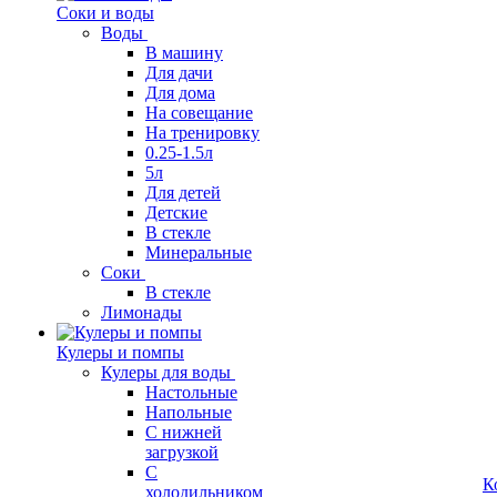
Соки и воды
Воды
В машину
Для дачи
Для дома
На совещание
На тренировку
0.25-1.5л
5л
Для детей
Детские
В стекле
Минеральные
Соки
В стекле
Лимонады
Кулеры и помпы
Кулеры для воды
Настольные
Напольные
С нижней
загрузкой
С
К
холодильником