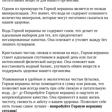
питательных веществ для нашего организма.
Одним из преимуществ Горной вершины является ее низкая
минерализация. Это значит, что вода не содержит излишнего
количества минералов, которые могут негативно сказаться на
нашем здоровье.
Вода Горной вершины не содержит газов, что делает ее
идеальным выбором для тех, кто предпочитает
негазированные напитки. Она освежает и утоляет жажду без
лишних пузырьков.
Кристально чистая, свежая и нежная на вкус, Горная вершина
станет идеальным спутником в жаркий день или после
интенсивной физической нагрузки. Она поможет вам
восстановить водный баланс, улучшить обмен веществ и
поддержать здоровье вашего организма.
Упакованная в удобные и экологически чистые бутылки,
Горная вершина легко помещается в сумку или рюкзак, что
позволяет вам всегда иметь при себе свежую и питательную
воду. ,/p> ,p>Попробуйте Горную вершину и ощутите ее
непревзойденное качество. Она привнесет в вашу жизнь
чистоту, свежесть и заботу о вашем здоровье. Позвольте себе
пить только самое лучшее -
попробуйте Горную вершину
сегодня!