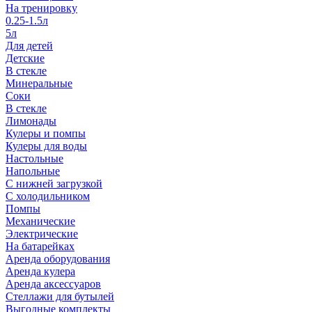
На тренировку
0.25-1.5л
5л
Для детей
Детские
В стекле
Минеральные
Соки
В стекле
Лимонады
Кулеры и помпы
Кулеры для воды
Настольные
Напольные
С нижней загрузкой
С холодильником
Помпы
Механические
Электрические
На батарейках
Аренда оборудования
Аренда кулера
Аренда аксессуаров
Стеллажи для бутылей
Выгодные комплекты