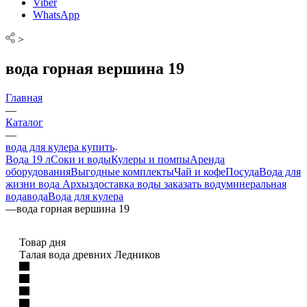
Viber
WhatsApp
>
вода горная вершина 19
Главная
—
Каталог
—
вода для кулера купить
Вода 19 л
Соки и воды
Кулеры и помпы
Аренда
оборудования
Выгодные комплекты
Чай и кофе
Посуда
Вода для
жизни
вода Архыз
доставка воды
заказать воду
минеральная
вода
вода
Вода для кулера
—
вода горная вершина 19
Товар дня
Талая вода древних Ледников