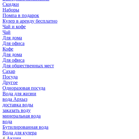
Скидки
Наборы
Помпа в подарок
Кулер в аренду бесплатно
Чай и кофе
Чай
Для дома
Для офиса
Кофе
Для дома
Для офиса
Для общественных мест
Сахар
Посуда
Другое
Одноразовая посуда
Вода для жизни
вода Архыз
доставка воды
заказать воду
минеральная вода
вода
Бутилированная вода
Вода для кулера
Акции