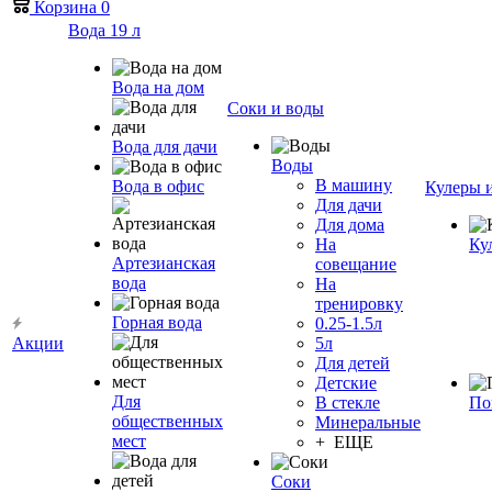
Корзина
0
Вода 19 л
Вода на дом
Соки и воды
Вода для дачи
Воды
В машину
Вода в офис
Кулеры 
Для дачи
Для дома
На
Ку
Артезианская
совещание
вода
На
тренировку
Горная вода
0.25-1.5л
Акции
5л
Для детей
Детские
Для
В стекле
По
общественных
Минеральные
мест
+ ЕЩЕ
Соки