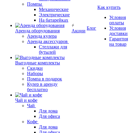
Помпы
Как купить
Механические
Электрические
Условия
На батарейках
оплаты
Блог
Условия
Аренда оборудования
Акции
доставки
Аренда кулера
Гарантия
Аренда аксессуаров
на товар
Стеллажи для
бутылей
Выгодные комплекты
Скидки
Наборы
Помпа в подарок
Кулер в аренду
бесплатно
Чай и кофе
Чай
Для дома
Для офиса
Кофе
Для дома
Для офиса