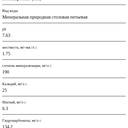
Вид воды
Минеральная природная столовая питьевая
ph
7.63
жесткость, мг-экв./л ≤
1.75
степень минерализации, мг/л ≤
190
Кальций, мг/л ≤
25
Магний, мг/л ≤
6.3
Гидрокарбонаты, мг/л ≤
134.2