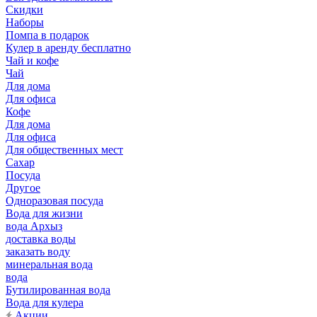
Скидки
Наборы
Помпа в подарок
Кулер в аренду бесплатно
Чай и кофе
Чай
Для дома
Для офиса
Кофе
Для дома
Для офиса
Для общественных мест
Сахар
Посуда
Другое
Одноразовая посуда
Вода для жизни
вода Архыз
доставка воды
заказать воду
минеральная вода
вода
Бутилированная вода
Вода для кулера
Акции