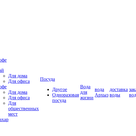
офе
ай
Для дома
Посуда
Для офиса
офе
Вода
Другое
вода
доставка
зак
Для дома
для
Одноразовая
Архыз
воды
во
Для офиса
жизни
посуда
Для
общественных
мест
ахар