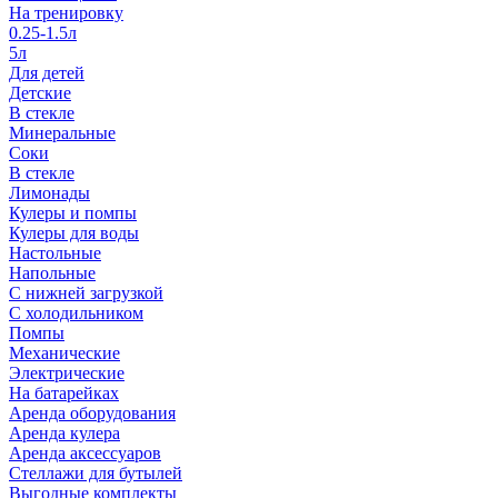
На тренировку
0.25-1.5л
5л
Для детей
Детские
В стекле
Минеральные
Соки
В стекле
Лимонады
Кулеры и помпы
Кулеры для воды
Настольные
Напольные
С нижней загрузкой
С холодильником
Помпы
Механические
Электрические
На батарейках
Аренда оборудования
Аренда кулера
Аренда аксессуаров
Стеллажи для бутылей
Выгодные комплекты