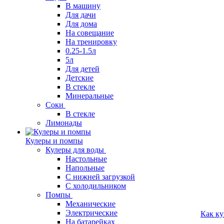
В машину
Для дачи
Для дома
На совещание
На тренировку
0.25-1.5л
5л
Для детей
Детские
В стекле
Минеральные
Соки
В стекле
Лимонады
Кулеры и помпы
Кулеры для воды
Настольные
Напольные
С нижней загрузкой
С холодильником
Помпы
Механические
Электрические
Как ку
На батарейках