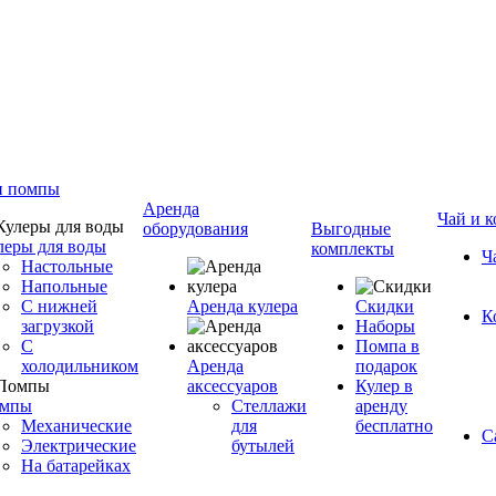
и помпы
Аренда
Чай и к
оборудования
Выгодные
леры для воды
комплекты
Ч
Настольные
Напольные
С нижней
Аренда кулера
Скидки
К
загрузкой
Наборы
С
Помпа в
холодильником
Аренда
подарок
аксессуаров
Кулер в
мпы
Стеллажи
аренду
Механические
для
бесплатно
С
Электрические
бутылей
На батарейках