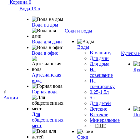
Корзина
0
Вода 19 л
Вода на дом
Соки и воды
Вода для дачи
Воды
В машину
Вода в офис
Кулеры 
Для дачи
Для дома
На
Ку
Артезианская
совещание
вода
На
тренировку
Горная вода
0.25-1.5л
Акции
5л
Для детей
Детские
Для
В стекле
По
общественных
Минеральные
мест
+ ЕЩЕ
Соки