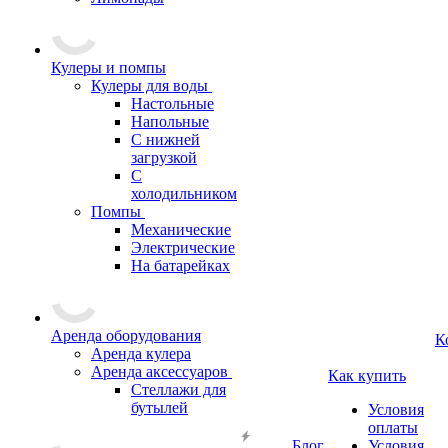
Кулеры и помпы
Кулеры для воды
Настольные
Напольные
С нижней
загрузкой
С
холодильником
Помпы
Механические
Электрические
На батарейках
Аренда оборудования
К
Аренда кулера
Аренда аксессуаров
Как купить
Стеллажи для
бутылей
Условия
оплаты
Блог
Условия