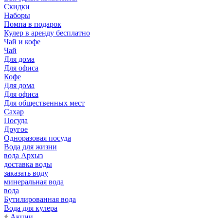
Скидки
Наборы
Помпа в подарок
Кулер в аренду бесплатно
Чай и кофе
Чай
Для дома
Для офиса
Кофе
Для дома
Для офиса
Для общественных мест
Сахар
Посуда
Другое
Одноразовая посуда
Вода для жизни
вода Архыз
доставка воды
заказать воду
минеральная вода
вода
Бутилированная вода
Вода для кулера
Акции