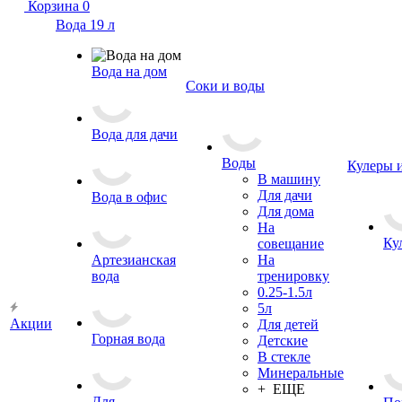
Корзина
0
Вода 19 л
Вода на дом
Соки и воды
Вода для дачи
Воды
Кулеры 
В машину
Для дачи
Вода в офис
Для дома
На
Ку
совещание
Артезианская
На
вода
тренировку
0.25-1.5л
5л
Акции
Для детей
Горная вода
Детские
В стекле
Минеральные
+ ЕЩЕ
Для