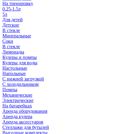
На тренировку
0.25-1.5л
5л
Для детей
Детские
В стекле
Минеральные
Соки
В стекле
Лимонады
Кулеры и помпы
Кулеры для воды
Настольные
Напольные
С нижней загрузкой
С холодильником
Помпы
Механические
Электрические
На батарейках
Аренда оборудования
Аренда кулера
Аренда аксессуаров
Стеллажи для бутылей
Выгодные комплекты