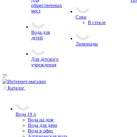
По
общественных
мест
Соки
В стекле
Вода для
детей
Лимонады
Для детского
учреждения
Каталог
Вода 19 л
Вода на дом
Вода для дачи
Вода в офис
Артезианская вода