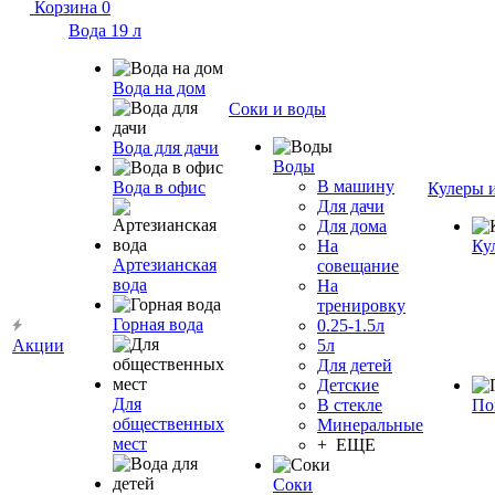
Корзина
0
Вода 19 л
Вода на дом
Соки и воды
Вода для дачи
Воды
В машину
Вода в офис
Кулеры 
Для дачи
Для дома
На
Ку
Артезианская
совещание
вода
На
тренировку
Горная вода
0.25-1.5л
Акции
5л
Для детей
Детские
Для
В стекле
По
общественных
Минеральные
мест
+ ЕЩЕ
Соки