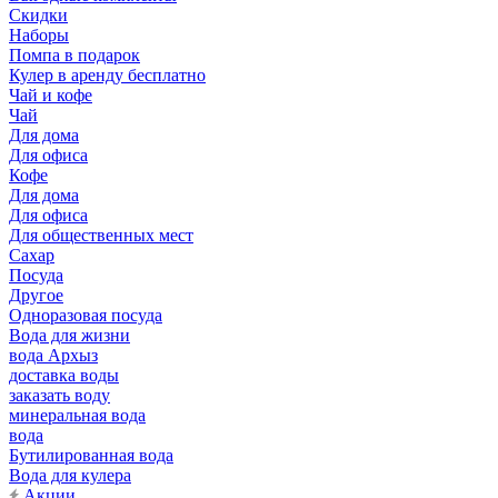
Скидки
Наборы
Помпа в подарок
Кулер в аренду бесплатно
Чай и кофе
Чай
Для дома
Для офиса
Кофе
Для дома
Для офиса
Для общественных мест
Сахар
Посуда
Другое
Одноразовая посуда
Вода для жизни
вода Архыз
доставка воды
заказать воду
минеральная вода
вода
Бутилированная вода
Вода для кулера
Акции