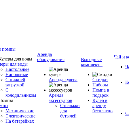
и помпы
Аренда
Чай и к
оборудования
Выгодные
леры для воды
комплекты
Ч
Настольные
Напольные
С нижней
Аренда кулера
Скидки
К
загрузкой
Наборы
С
Помпа в
холодильником
Аренда
подарок
аксессуаров
Кулер в
мпы
Стеллажи
аренду
Механические
для
бесплатно
С
Электрические
бутылей
На батарейках