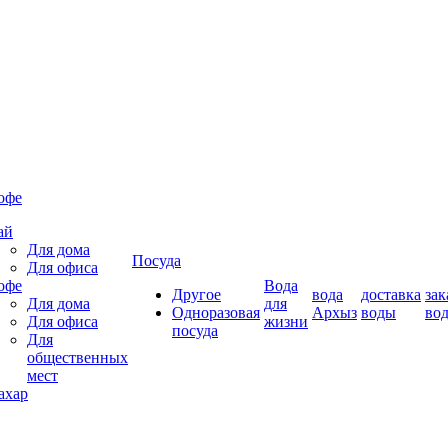
офе
ай
Для дома
Посуда
Для офиса
офе
Вода
Другое
вода
доставка
зак
Для дома
для
Одноразовая
Архыз
воды
во
Для офиса
жизни
посуда
Для
общественных
мест
ахар