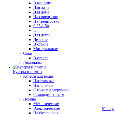
В машину
Для дачи
Для дома
На совещание
На тренировку
0.25-1.5л
5л
Для детей
Детские
В стекле
Минеральные
Соки
В стекле
Лимонады
Кулеры и помпы
Кулеры для воды
Настольные
Напольные
С нижней загрузкой
С холодильником
Помпы
Механические
Электрические
Как ку
На батарейках