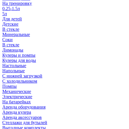
На тренировку
0.25-1.5л
5л
Для детей
Детские
В стекле
Минеральные
Соки
В стекле
Лимонады
Кулеры и помпы
Кулеры для воды
Настольные
Напольные
С нижней загрузкой
С холодильником
Помпы
Механические
Электрические
На батарейках
Аренда оборудования
Аренда кулера
Аренда аксессуаров
Стеллажи для бутылей
Выгодные комплекты