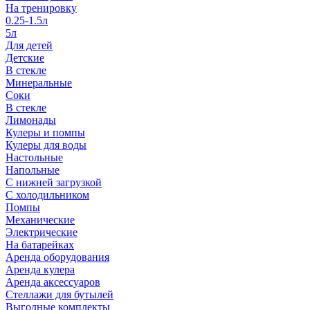
На тренировку
0.25-1.5л
5л
Для детей
Детские
В стекле
Минеральные
Соки
В стекле
Лимонады
Кулеры и помпы
Кулеры для воды
Настольные
Напольные
С нижней загрузкой
С холодильником
Помпы
Механические
Электрические
На батарейках
Аренда оборудования
Аренда кулера
Аренда аксессуаров
Стеллажи для бутылей
Выгодные комплекты