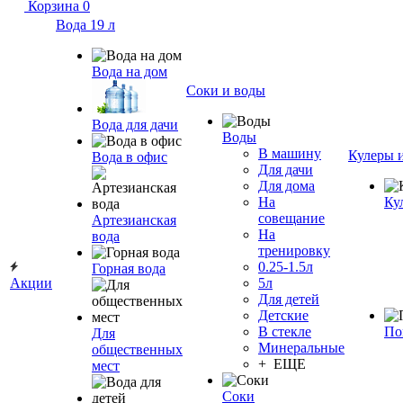
Корзина
0
Вода 19 л
Вода на дом
Соки и воды
Вода для дачи
Воды
В машину
Кулеры 
Вода в офис
Для дачи
Для дома
На
Ку
совещание
Артезианская
На
вода
тренировку
0.25-1.5л
Горная вода
Акции
5л
Для детей
Детские
В стекле
По
Для
Минеральные
общественных
+ ЕЩЕ
мест
Соки