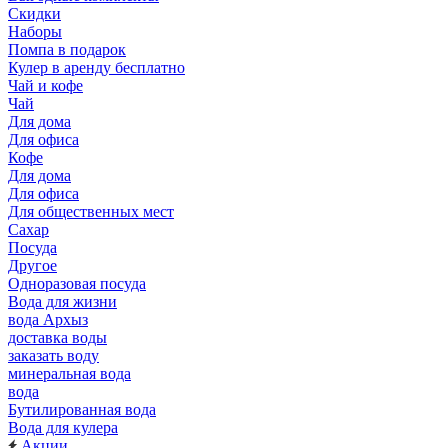
Скидки
Наборы
Помпа в подарок
Кулер в аренду бесплатно
Чай и кофе
Чай
Для дома
Для офиса
Кофе
Для дома
Для офиса
Для общественных мест
Сахар
Посуда
Другое
Одноразовая посуда
Вода для жизни
вода Архыз
доставка воды
заказать воду
минеральная вода
вода
Бутилированная вода
Вода для кулера
Акции