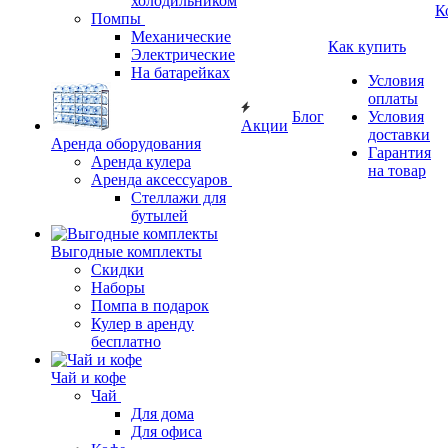
холодильником
К
Помпы
Механические
Как купить
Электрические
На батарейках
Условия
оплаты
Блог
Условия
Акции
доставки
Аренда оборудования
Гарантия
Аренда кулера
на товар
Аренда аксессуаров
Стеллажи для
бутылей
Выгодные комплекты
Скидки
Наборы
Помпа в подарок
Кулер в аренду
бесплатно
Чай и кофе
Чай
Для дома
Для офиса