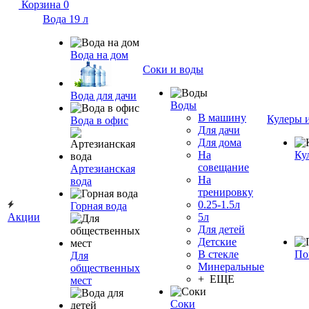
Корзина
0
Вода 19 л
Вода на дом
Соки и воды
Вода для дачи
Воды
В машину
Кулеры 
Вода в офис
Для дачи
Для дома
На
Ку
совещание
Артезианская
На
вода
тренировку
0.25-1.5л
Горная вода
Акции
5л
Для детей
Детские
В стекле
По
Для
Минеральные
общественных
+ ЕЩЕ
мест
Соки