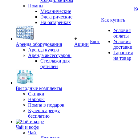
холодильником
Помпы
К
Механические
Электрические
Как купить
На батарейках
Условия
оплаты
Блог
Условия
Аренда оборудования
Акции
доставки
Аренда кулера
Гарантия
Аренда аксессуаров
на товар
Стеллажи для
бутылей
Выгодные комплекты
Скидки
Наборы
Помпа в подарок
Кулер в аренду
бесплатно
Чай и кофе
Чай