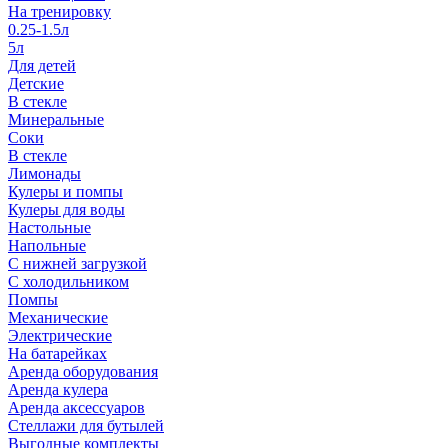
На тренировку
0.25-1.5л
5л
Для детей
Детские
В стекле
Минеральные
Соки
В стекле
Лимонады
Кулеры и помпы
Кулеры для воды
Настольные
Напольные
С нижней загрузкой
С холодильником
Помпы
Механические
Электрические
На батарейках
Аренда оборудования
Аренда кулера
Аренда аксессуаров
Стеллажи для бутылей
Выгодные комплекты