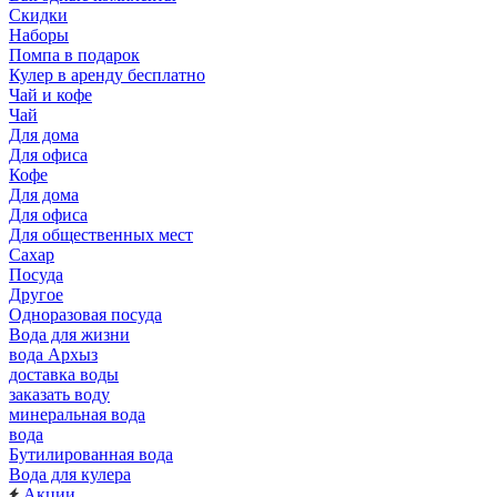
Скидки
Наборы
Помпа в подарок
Кулер в аренду бесплатно
Чай и кофе
Чай
Для дома
Для офиса
Кофе
Для дома
Для офиса
Для общественных мест
Сахар
Посуда
Другое
Одноразовая посуда
Вода для жизни
вода Архыз
доставка воды
заказать воду
минеральная вода
вода
Бутилированная вода
Вода для кулера
Акции