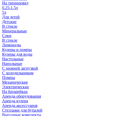
На тренировку
0.25-1.5л
5л
Для детей
Детские
В стекле
Минеральные
Соки
В стекле
Лимонады
Кулеры и помпы
Кулеры для воды
Настольные
Напольные
С нижней загрузкой
С холодильником
Помпы
Механические
Электрические
На батарейках
Аренда оборудования
Аренда кулера
Аренда аксессуаров
Стеллажи для бутылей
Выгодные комплекты