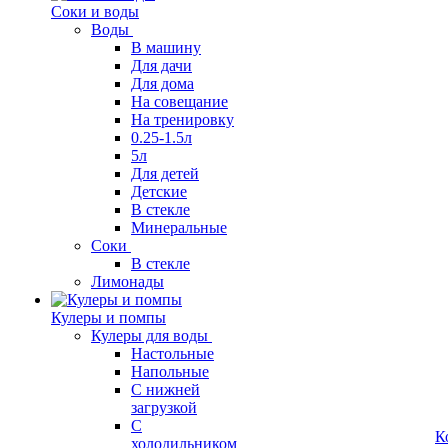
Соки и воды
Воды
В машину
Для дачи
Для дома
На совещание
На тренировку
0.25-1.5л
5л
Для детей
Детские
В стекле
Минеральные
Соки
В стекле
Лимонады
Кулеры и помпы
Кулеры для воды
Настольные
Напольные
С нижней
загрузкой
С
К
холодильником