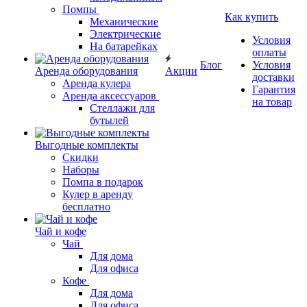
Помпы
Как купить
Механические
Электрические
Условия
На батарейках
оплаты
Блог
Условия
Аренда оборудования
Акции
доставки
Аренда кулера
Гарантия
Аренда аксессуаров
на товар
Стеллажи для
бутылей
Выгодные комплекты
Скидки
Наборы
Помпа в подарок
Кулер в аренду
бесплатно
Чай и кофе
Чай
Для дома
Для офиса
Кофе
Для дома
Для офиса