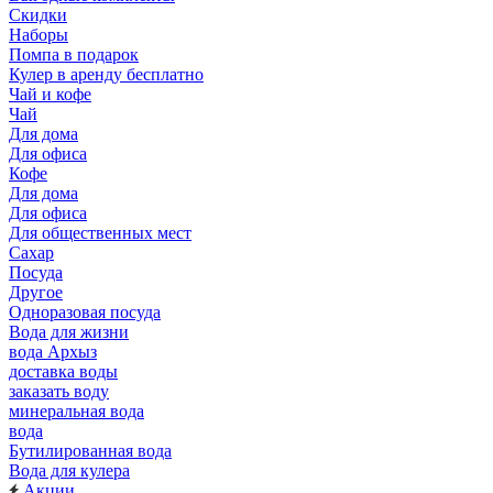
Скидки
Наборы
Помпа в подарок
Кулер в аренду бесплатно
Чай и кофе
Чай
Для дома
Для офиса
Кофе
Для дома
Для офиса
Для общественных мест
Сахар
Посуда
Другое
Одноразовая посуда
Вода для жизни
вода Архыз
доставка воды
заказать воду
минеральная вода
вода
Бутилированная вода
Вода для кулера
Акции