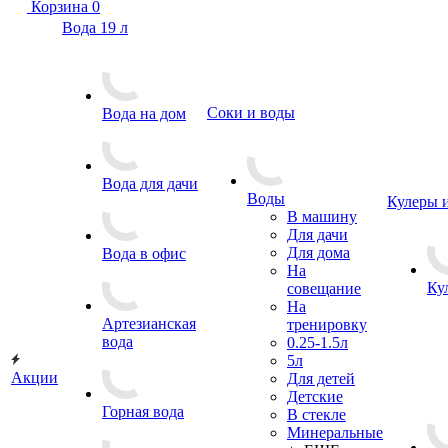
Корзина
0
Вода 19 л
Соки и воды
Вода на дом
Вода для дачи
Воды
Кулеры 
В машину
Для дачи
Для дома
Вода в офис
На
Ку
совещание
На
Артезианская
тренировку
вода
0.25-1.5л
5л
Акции
Для детей
Детские
Горная вода
В стекле
Минеральные