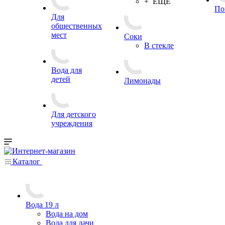
+ ЕЩЕ
По
Для
общественных
мест
Соки
В стекле
Вода для
детей
Лимонады
Для детского
учреждения
Каталог
Вода 19 л
Вода на дом
Вода для дачи