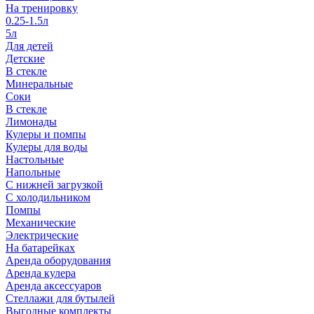
На тренировку
0.25-1.5л
5л
Для детей
Детские
В стекле
Минеральные
Соки
В стекле
Лимонады
Кулеры и помпы
Кулеры для воды
Настольные
Напольные
С нижней загрузкой
С холодильником
Помпы
Механические
Электрические
На батарейках
Аренда оборудования
Аренда кулера
Аренда аксессуаров
Стеллажи для бутылей
Выгодные комплекты