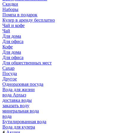
Скидки
Наборы
Помпа в подарок
Кулер в аренду бесплатно
Чай и кофе
Чай
Для дома
Для офиса
Кофе
Для дома
Для офиса
Для общественных мест
Сахар
Посуда
Другое
Одноразовая посуда
Вода для жизни
вода Архыз
доставка воды
заказать воду
минеральная вода
вода
Бутилированная вода
Вода для кулера
Акции