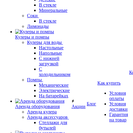
В стекле
Минеральные
Соки
В стекле
Лимонады
Кулеры и помпы
Кулеры для воды
Настольные
Напольные
С нижней
загрузкой
С
К
холодильником
Помпы
Как купить
Механические
Электрические
Условия
На батарейках
оплаты
Блог
Условия
Аренда оборудования
Акции
доставки
Аренда кулера
Гарантия
Аренда аксессуаров
на товар
Стеллажи для
бутылей