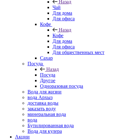
Назад
Чай
Для дома
Для офиса
Кофе
Назад
Кофе
Для дома
Для офиса
Для общественных мест
Сахар
Посуда
Назад
Посуда
Другое
Одноразовая посуда
Вода для жизни
вода Архыз
доставка воды
заказать воду
минеральная вода
вода
Бутилированная вода
Вода для кулера
Акции