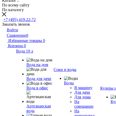
Каталог
По всему сайту
По каталогу
+7 (495) 419-22-72
Заказать звонок
Войти
Сравнение
0
Избранные товары
0
Корзина
0
Вода 19 л
Вода на дом
Соки и воды
Вода для дачи
Воды
В машину
Вода в офис
Кулеры 
Для дачи
Для дома
На
Ку
Артезианская
совещание
вода
На
тренировку