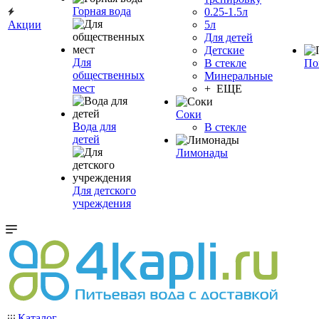
Горная вода
0.25-1.5л
Акции
5л
Для детей
Детские
Для
В стекле
По
общественных
Минеральные
мест
+ ЕЩЕ
Соки
Вода для
В стекле
детей
Лимонады
Для детского
учреждения
Каталог