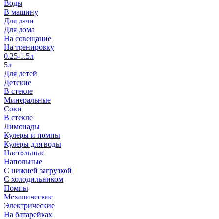
Воды
В машину
Для дачи
Для дома
На совещание
На тренировку
0.25-1.5л
5л
Для детей
Детские
В стекле
Минеральные
Соки
В стекле
Лимонады
Кулеры и помпы
Кулеры для воды
Настольные
Напольные
С нижней загрузкой
С холодильником
Помпы
Механические
Электрические
На батарейках