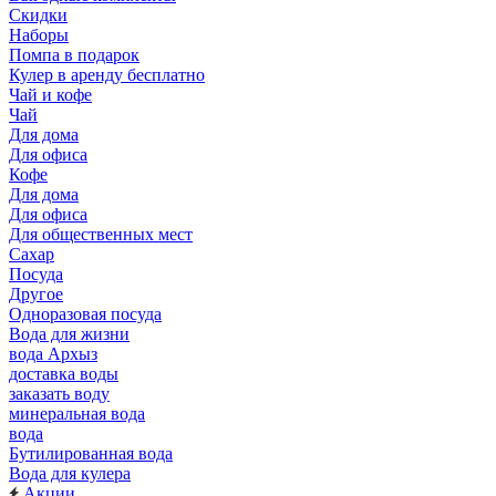
Скидки
Наборы
Помпа в подарок
Кулер в аренду бесплатно
Чай и кофе
Чай
Для дома
Для офиса
Кофе
Для дома
Для офиса
Для общественных мест
Сахар
Посуда
Другое
Одноразовая посуда
Вода для жизни
вода Архыз
доставка воды
заказать воду
минеральная вода
вода
Бутилированная вода
Вода для кулера
Акции