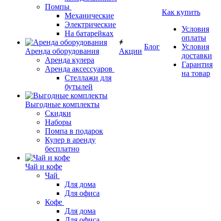
Помпы
Как купить
Механические
Электрические
Условия
На батарейках
оплаты
Блог
Условия
Аренда оборудования
Акции
доставки
Аренда кулера
Гарантия
Аренда аксессуаров
на товар
Стеллажи для
бутылей
Выгодные комплекты
Скидки
Наборы
Помпа в подарок
Кулер в аренду
бесплатно
Чай и кофе
Чай
Для дома
Для офиса
Кофе
Для дома
Для офиса