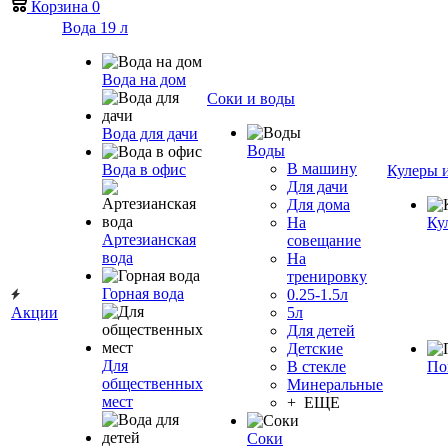
Корзина
0
Вода 19 л
Вода на дом
Соки и воды
Вода для дачи
Воды
В машину
Вода в офис
Кулеры 
Для дачи
Для дома
На
Ку
Артезианская
совещание
вода
На
тренировку
Горная вода
0.25-1.5л
Акции
5л
Для детей
Детские
Для
В стекле
По
общественных
Минеральные
мест
+ ЕЩЕ
Соки