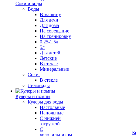
Соки и воды
Воды
В машину
Для дачи
Для дома
На совещание
На тренировку
0.25-1.5л
5л
Для детей
Детские
В стекле
Минеральные
Соки
В стекле
Лимонады
Кулеры и помпы
Кулеры для воды
Настольные
Напольные
С нижней
загрузкой
С
К
холодильником