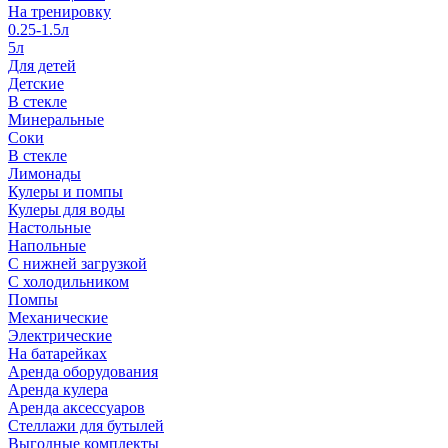
На тренировку
0.25-1.5л
5л
Для детей
Детские
В стекле
Минеральные
Соки
В стекле
Лимонады
Кулеры и помпы
Кулеры для воды
Настольные
Напольные
С нижней загрузкой
С холодильником
Помпы
Механические
Электрические
На батарейках
Аренда оборудования
Аренда кулера
Аренда аксессуаров
Стеллажи для бутылей
Выгодные комплекты