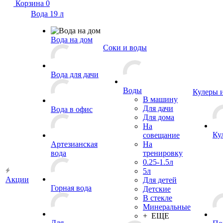
Корзина
0
Вода 19 л
Вода на дом
Соки и воды
Вода для дачи
Воды
Кулеры 
В машину
Для дачи
Вода в офис
Для дома
На
Ку
совещание
Артезианская
На
вода
тренировку
0.25-1.5л
5л
Акции
Для детей
Горная вода
Детские
В стекле
Минеральные
+ ЕЩЕ
Для