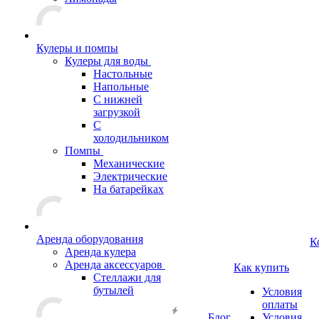
Кулеры и помпы
Кулеры для воды
Настольные
Напольные
С нижней
загрузкой
С
холодильником
Помпы
Механические
Электрические
На батарейках
Аренда оборудования
К
Аренда кулера
Аренда аксессуаров
Как купить
Стеллажи для
бутылей
Условия
оплаты
Блог
Условия