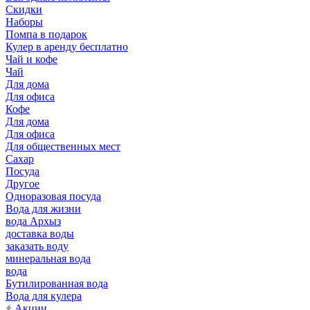
Скидки
Наборы
Помпа в подарок
Кулер в аренду бесплатно
Чай и кофе
Чай
Для дома
Для офиса
Кофе
Для дома
Для офиса
Для общественных мест
Сахар
Посуда
Другое
Одноразовая посуда
Вода для жизни
вода Архыз
доставка воды
заказать воду
минеральная вода
вода
Бутилированная вода
Вода для кулера
Акции