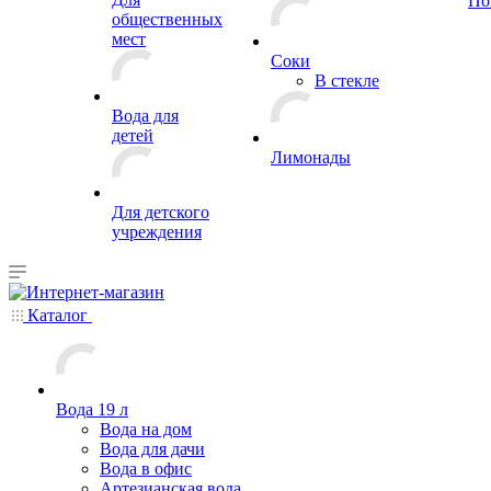
По
общественных
мест
Соки
В стекле
Вода для
детей
Лимонады
Для детского
учреждения
Каталог
Вода 19 л
Вода на дом
Вода для дачи
Вода в офис
Артезианская вода