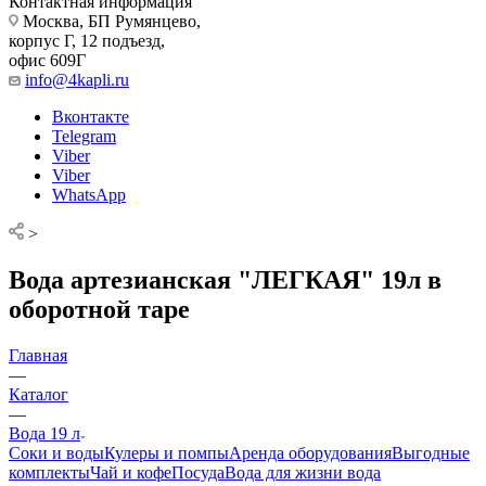
Контактная информация
Москва, БП Румянцево,
корпус Г, 12 подъезд,
офис 609Г
info@4kapli.ru
Вконтакте
Telegram
Viber
Viber
WhatsApp
>
Вода артезианская "ЛЕГКАЯ" 19л в
оборотной таре
Главная
—
Каталог
—
Вода 19 л
Соки и воды
Кулеры и помпы
Аренда оборудования
Выгодные
комплекты
Чай и кофе
Посуда
Вода для жизни
вода