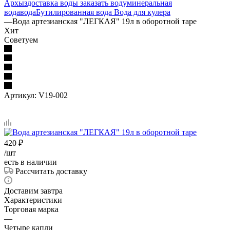
Архыз
доставка воды
заказать воду
минеральная
вода
вода
Бутилированная вода
Вода для кулера
—
Вода артезианская "ЛЕГКАЯ" 19л в оборотной таре
Хит
Советуем
Артикул:
V19-002
420
₽
/шт
есть в наличии
Рассчитать доставку
Доставим завтра
Характеристики
Торговая марка
—
Четыре капли