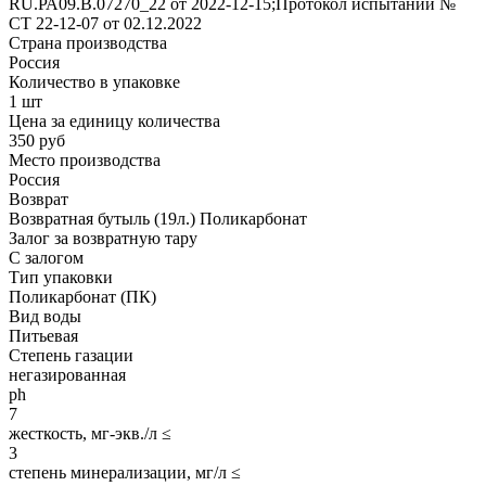
RU.РА09.В.07270_22 от 2022-12-15;Протокол испытаний №
СТ 22-12-07 от 02.12.2022
Страна производства
Россия
Количество в упаковке
1 шт
Цена за единицу количества
350 руб
Место производства
Россия
Возврат
Возвратная бутыль (19л.) Поликарбонат
Залог за возвратную тару
С залогом
Тип упаковки
Поликарбонат (ПК)
Вид воды
Питьевая
Степень газации
негазированная
ph
7
жесткость, мг-экв./л ≤
3
степень минерализации, мг/л ≤