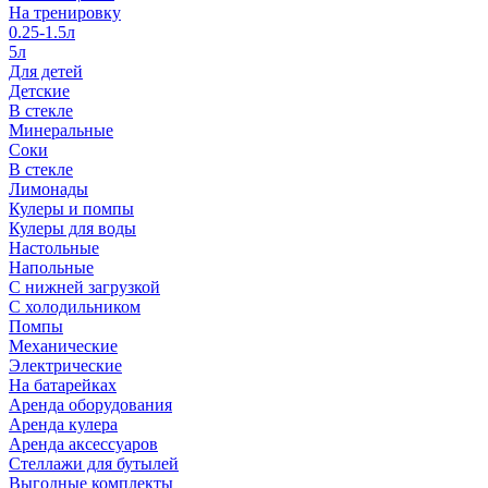
На тренировку
0.25-1.5л
5л
Для детей
Детские
В стекле
Минеральные
Соки
В стекле
Лимонады
Кулеры и помпы
Кулеры для воды
Настольные
Напольные
С нижней загрузкой
С холодильником
Помпы
Механические
Электрические
На батарейках
Аренда оборудования
Аренда кулера
Аренда аксессуаров
Стеллажи для бутылей
Выгодные комплекты