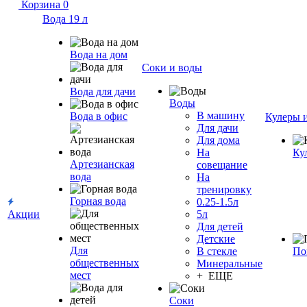
Корзина
0
Вода 19 л
Вода на дом
Соки и воды
Вода для дачи
Воды
В машину
Вода в офис
Кулеры 
Для дачи
Для дома
На
Ку
Артезианская
совещание
вода
На
тренировку
Горная вода
0.25-1.5л
Акции
5л
Для детей
Детские
Для
В стекле
По
общественных
Минеральные
мест
+ ЕЩЕ
Соки