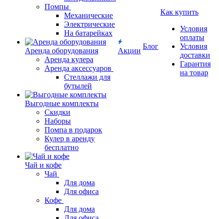
Помпы
Как купить
Механические
Электрические
Условия
На батарейках
оплаты
Блог
Условия
Аренда оборудования
Акции
доставки
Аренда кулера
Гарантия
Аренда аксессуаров
на товар
Стеллажи для
бутылей
Выгодные комплекты
Скидки
Наборы
Помпа в подарок
Кулер в аренду
бесплатно
Чай и кофе
Чай
Для дома
Для офиса
Кофе
Для дома
Для офиса