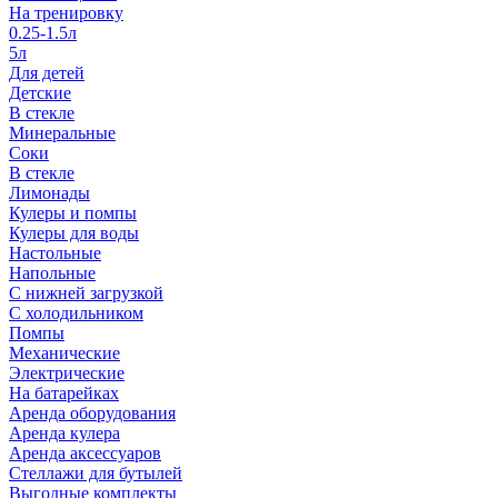
На тренировку
0.25-1.5л
5л
Для детей
Детские
В стекле
Минеральные
Соки
В стекле
Лимонады
Кулеры и помпы
Кулеры для воды
Настольные
Напольные
С нижней загрузкой
С холодильником
Помпы
Механические
Электрические
На батарейках
Аренда оборудования
Аренда кулера
Аренда аксессуаров
Стеллажи для бутылей
Выгодные комплекты