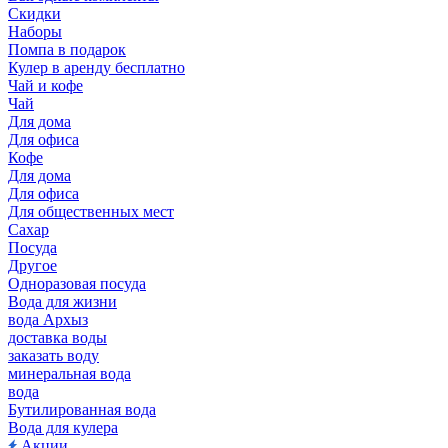
Скидки
Наборы
Помпа в подарок
Кулер в аренду бесплатно
Чай и кофе
Чай
Для дома
Для офиса
Кофе
Для дома
Для офиса
Для общественных мест
Сахар
Посуда
Другое
Одноразовая посуда
Вода для жизни
вода Архыз
доставка воды
заказать воду
минеральная вода
вода
Бутилированная вода
Вода для кулера
Акции