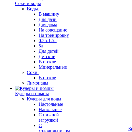
Соки и воды
Воды
В машину
Для дачи
Для дома
На совещание
На тренировку
0.25-1.5л
5л
Для детей
Детские
В стекле
Минеральные
Соки
В стекле
Лимонады
Кулеры и помпы
Кулеры для воды
Настольные
Напольные
С нижней
загрузкой
С
К
холодильником